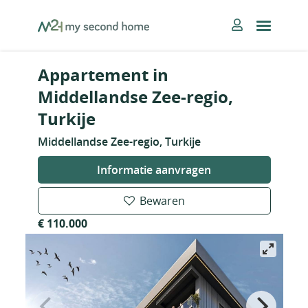
Skip
MySecondHome
to
content
Appartement in
Middellandse Zee-regio,
Turkije
Middellandse Zee-regio, Turkije
Informatie aanvragen
Bewaren
€ 110.000