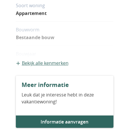
Soort woning
Appartement
Bouwvorm
Bestaande bouw
Bouwjaar
2024
Bekijk alle kenmerken
Aantal slaapkamers
Meer informatie
2
Leuk dat je interesse hebt in deze
vakantiewoning!
Aantal badkamers
2
Informatie aanvragen
Woningfaciliteiten