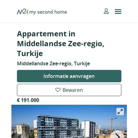
Skip
MySecondHome
to
content
Appartement in
Middellandse Zee-regio,
Turkije
Middellandse Zee-regio, Turkije
Informatie aanvragen
Bewaren
€ 191.000