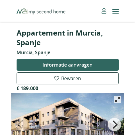
Skip
MySecondHome
to
content
Appartement in Murcia,
Spanje
Murcia, Spanje
Informatie aanvragen
Bewaren
€ 189.000
Nieuw