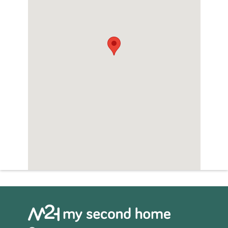
luchthavens van Corvera (slechts 50 km
afstand) en Alicante (minder dan 100 km
afstand) bieden regelmatige vluchten naar
de rest van Europa, waardoor het
gemakkelijk is om aan te komen en te
vertrekken vanuit het resort.~