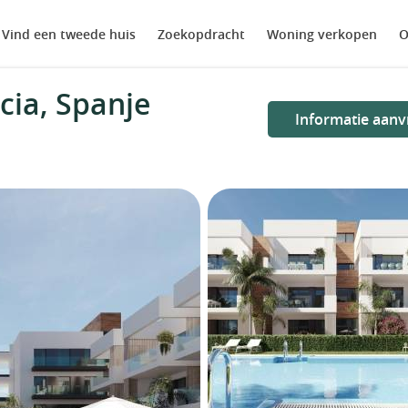
Vind een tweede huis
Zoekopdracht
Woning verkopen
O
ia, Spanje
Informatie aanv