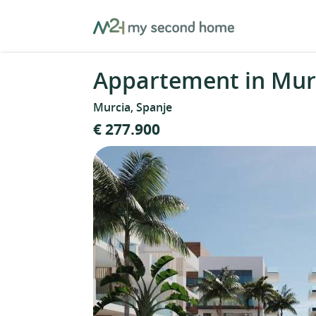
Skip
MySecondHome
to
content
Appartement in Murc
Murcia, Spanje
€ 277.900