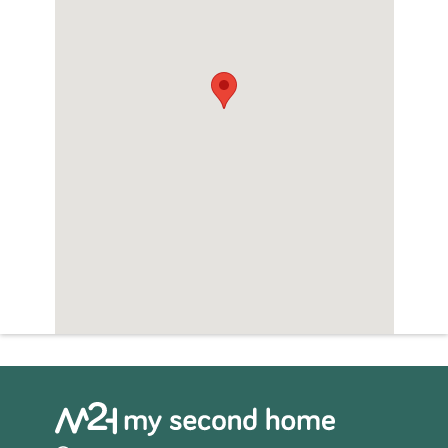
minuten rijden ligt. Golfliefhebbers zullen de
nabijheid van verschillende gerenommeerde
golfbanen, zoals Roda Golf en Mar Menor
Golf, binnen een straal van 10 km, zeker
waarderen. De luchthaven Murcia-Corvera
ligt op 40 km afstand en de luchthaven van
Alicante op 80 km.