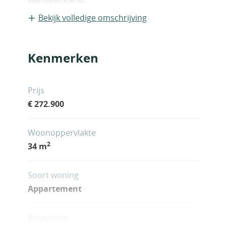
Bekijk volledige omschrijving
Kenmerken
Prijs
€ 272.900
Woonoppervlakte
2
34 m
Soort woning
Appartement
Bouwvorm