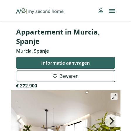
Skip
MySecondHome
to
content
Appartement in Murcia,
Spanje
Murcia, Spanje
Informatie aanvragen
Bewaren
€ 272.900