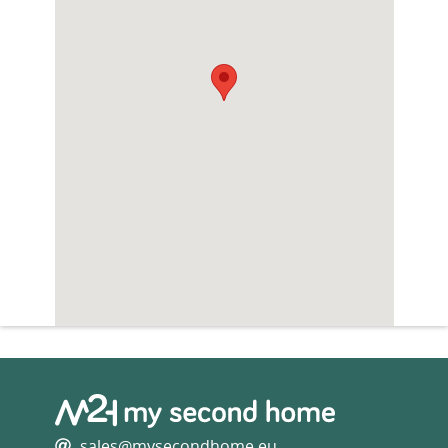
sales@mysecondhome.eu