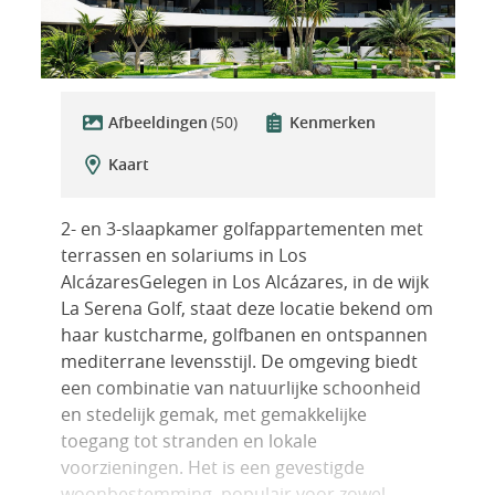
Afbeeldingen
(50)
Kenmerken
Kaart
2- en 3-slaapkamer golfappartementen met
terrassen en solariums in Los
AlcázaresGelegen in Los Alcázares, in de wijk
La Serena Golf, staat deze locatie bekend om
haar kustcharme, golfbanen en ontspannen
mediterrane levensstijl. De omgeving biedt
een combinatie van natuurlijke schoonheid
en stedelijk gemak, met gemakkelijke
toegang tot stranden en lokale
voorzieningen. Het is een gevestigde
woonbestemming, populair voor zowel