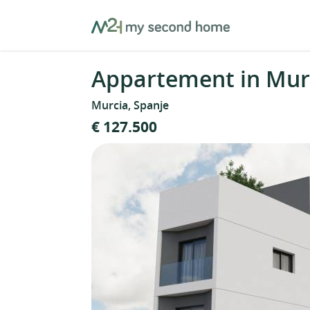
Skip
MySecondHome
to
content
Appartement in Murc
Murcia, Spanje
€ 127.500