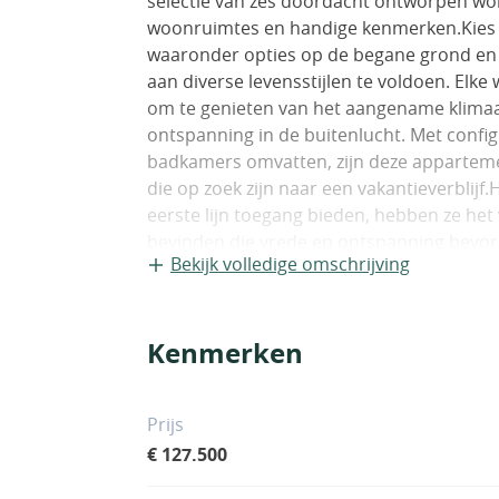
selectie van zes doordacht ontworpen wo
woonruimtes en handige kenmerken.Kies u
waaronder opties op de begane grond en 
aan diverse levensstijlen te voldoen. Elke
om te genieten van het aangename klimaa
ontspanning in de buitenlucht. Met confi
badkamers omvatten, zijn deze apparteme
die op zoek zijn naar een vakantieverblijf
eerste lijn toegang bieden, hebben ze het
bevinden die vrede en ontspanning bevord
Bekijk volledige omschrijving
voegen een vleugje elegantie en duurzaamhe
Ingebouwde kasten verhogen de functiona
voldoende opbergruimte zonder in te boe
Kenmerken
woonervaring verder willen aanpassen, is
te nemen. Bovendien is elke eenheid voorb
airconditioning, zodat u uw huis in de lo
Prijs
persoonlijke comfortvoorkeuren.Hoewel 
€ 127.500
voorzieningen zoals zwembaden of sportsch
privéruimtes die individuele comfort en g