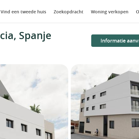
Vind een tweede huis
Zoekopdracht
Woning verkopen
O
ia, Spanje
Informatie aanv