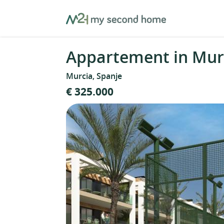
Skip
MySecondHome
to
content
Appartement in Murc
Murcia, Spanje
€ 325.000