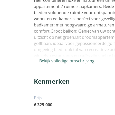
Hier combineren luxe en natuur een uni
appartement:2 ruime slaapkamers: Beide
bieden voldoende ruimte voor ontspanni
woon- en eetkamer is perfect voor gezell
badkamer: met hoogwaardige armaturen 
comfort.Groot balkon: Geniet van uw och
uitzicht op het groen.Dit droomappartemen
golfbaan, ideaal voor gepassioneerde golf
omgeving biedt ook tal van recreatieve act
winkels, restaurants en cafés zijn snel t
Bekijk volledige omschrijving
zwembad met groene zones
Kenmerken
Prijs
€ 325.000