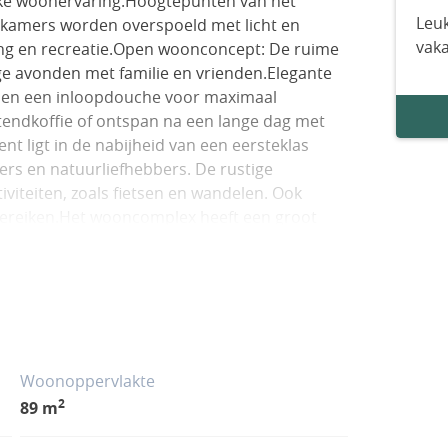
eke woonervaring.Hoogtepunten van het
Leuk
 kamers worden overspoeld met licht en
vak
ng en recreatie.Open woonconcept: De ruime
ige avonden met familie en vrienden.Elegante
en een inloopdouche voor maximaal
tendkoffie of ontspan na een lange dag met
t ligt in de nabijheid van een eersteklas
ers en natuurliefhebbers. De rustige
iviteiten, zoals fietsen en wandelen. Ook
e bereiken.Het wooncomplex heeft een groot
Woonoppervlakte
2
89 m