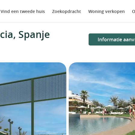
Vind een tweede huis
Zoekopdracht
Woning verkopen
O
ia, Spanje
Informatie aanv