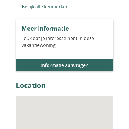
zijn van het open type. Bovendien zijn de
Appartement
Bekijk alle kenmerken
woningen uitgerust met keuken-, badkamer-
en slaapkamerkasten, een centraal
Bouwvorm
satellietsysteem, internetinfrastructuur en
Meer informatie
Bestaande bouw
airconditioning. ECN-00119
Leuk dat je interesse hebt in deze
vakantiewoning!
Bouwjaar
2025
Informatie aanvragen
Aantal badkamers
1
Location
Woningfaciliteiten
Airco
Sauna
Zwembad