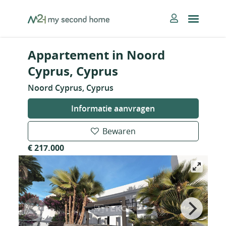
Skip
MySecondHome
to
content
Appartement in Noord
Cyprus, Cyprus
Noord Cyprus, Cyprus
Informatie aanvragen
Bewaren
€ 217.000