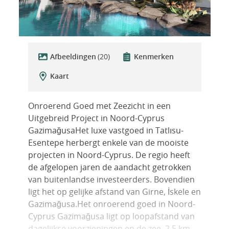
Afbeeldingen
(20)
Kenmerken
Kaart
Onroerend Goed met Zeezicht in een
Uitgebreid Project in Noord-Cyprus
GazimağusaHet luxe vastgoed in Tatlısu-
Esentepe herbergt enkele van de mooiste
projecten in Noord-Cyprus. De regio heeft
de afgelopen jaren de aandacht getrokken
van buitenlandse investeerders. Bovendien
ligt het op gelijke afstand van Girne, İskele en
Gazimağusa.Het onroerend goed in Noord-
Cyprus Gazimağusa ligt op loopafstand van
dagelijkse voorzieningen en de zee, 2,5 km