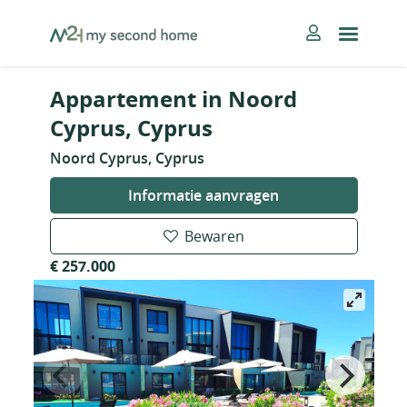
Skip
MySecondHome
to
content
Appartement in Noord
Cyprus, Cyprus
Noord Cyprus, Cyprus
Informatie aanvragen
Bewaren
€ 257.000