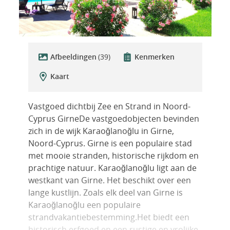
Afbeeldingen
(39)
Kenmerken
Kaart
Vastgoed dichtbij Zee en Strand in Noord-
Cyprus GirneDe vastgoedobjecten bevinden
zich in de wijk Karaoğlanoğlu in Girne,
Noord-Cyprus. Girne is een populaire stad
met mooie stranden, historische rijkdom en
prachtige natuur. Karaoğlanoğlu ligt aan de
westkant van Girne. Het beschikt over een
lange kustlijn. Zoals elk deel van Girne is
Karaoğlanoğlu een populaire
strandvakantiebestemming.Het biedt een
historisch erfgoed en een rustige en vrolijke