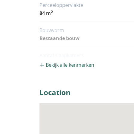
onder andere een intercomsysteem bij de 
Perceeloppervlakte
satellietinfrastructuur en airconditionin
2
84 m
Bouwvorm
Bestaande bouw
Aantal slaapkamers
2
Bekijk alle kenmerken
Woningfaciliteiten
Airco
Location
Zwembad