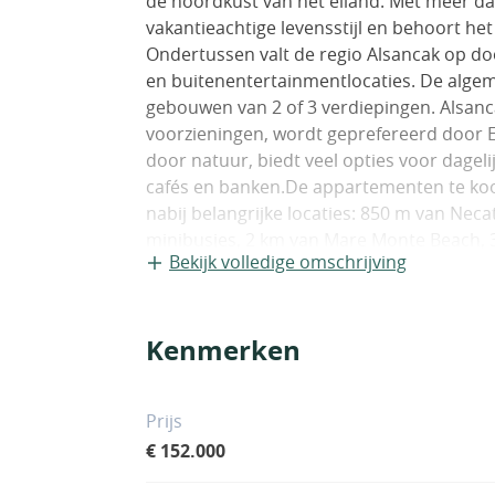
de noordkust van het eiland. Met meer da
vakantieachtige levensstijl en behoort het 
Ondertussen valt de regio Alsancak op doo
en buitenentertainmentlocaties. De algem
gebouwen van 2 of 3 verdiepingen. Alsanc
voorzieningen, wordt geprefereerd door 
door natuur, biedt veel opties voor dageli
cafés en banken.De appartementen te koop
nabij belangrijke locaties: 850 m van Neca
minibusjes, 2 km van Mare Monte Beach, 
Bekijk volledige omschrijving
Natuurpark en Escape Beach, 8 km van Gi
staatsziekenhuis van Girne, 11 km van he
haven van Girne, 58 km van Ercan Airport
Kenmerken
Airport.Het complex bestaat uit drie ge
gedeeld zwembad in het midden. Elk app
ondergrondse parkeerruimte en de gebouwe
Prijs
appartement heeft een indeling met 2 sla
€ 152.000
hoogwaardige keramische tegels, met anti
kasten zijn aanwezig in de slaapkamers, k