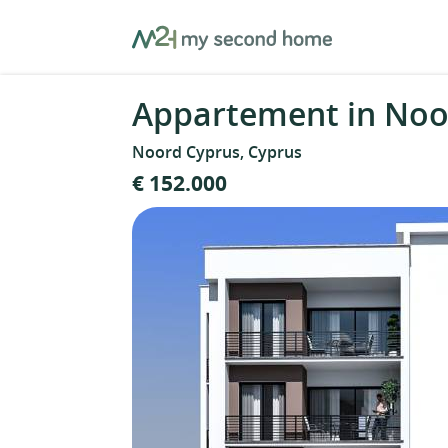
Skip
MySecondHome
to
content
Appartement in Noo
Noord Cyprus, Cyprus
€ 152.000