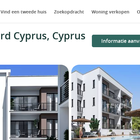
Vind een tweede huis
Zoekopdracht
Woning verkopen
O
rd Cyprus, Cyprus
Informatie aanv