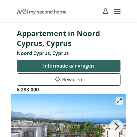
Skip
MySecondHome
to
content
Appartement in Noord
Cyprus, Cyprus
Noord Cyprus, Cyprus
Informatie aanvragen
Bewaren
€ 283.000