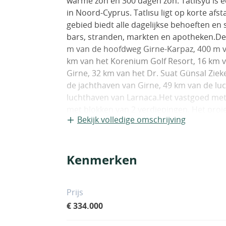
warme zon en 300 dagen zon. Tatlısyu is 
in Noord-Cyprus. Tatlısu ligt op korte af
gebied biedt alle dagelijkse behoeften en s
bars, stranden, markten en apotheken.De 
m van de hoofdweg Girne-Karpaz, 400 m v
km van het Korenium Golf Resort, 16 km v
Girne, 32 km van het Dr. Suat Günsal Ziek
de jachthaven van Girne, 49 km van de lu
luchthaven van Larnaca.Het vastgoed met
met blokken van 2 verdiepingen. Het proje
Bekijk volledige omschrijving
op de in totaal 100.000 m² grote percelen
zwembad, SPA, sauna, wellnesscentrum en 
een eigen parkeerplaats.Het project bied
Kenmerken
appartementen met 1 slaapkamer en studio
terras. De lofts met 2 slaapkamers hebbe
vastgoed is uitgerust met satelliet-tv’s, i
Prijs
€ 334.000