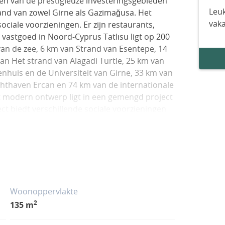
een van de prestigieuze investeringsgebieden
Leuk
stand van zowel Girne als Gazimağusa. Het
vak
ociale voorzieningen. Er zijn restaurants,
vastgoed in Noord-Cyprus Tatlısu ligt op 200
an de zee, 6 km van Strand van Esentepe, 14
an Het strand van Alagadi Turtle, 25 km van
enhuis en de Universiteit van Girne, 33 km van
chthaven Ercan en 74 km van de internationale
 modern ontwerp ligt in een gemengd project
ct biedt verschillende sociale voorzieningen
. Zo is er een gemeenschappelijke tuin,
Turks bad. Elk vastgoed in het project heeft
t loftappartementen met 2 slaapkamers,
’s te koop aan. Elk vastgoed heeft een
n een eigen badkamer en een dakterras. Het
nternet en airconditioning. ECN-00284
Woonoppervlakte
2
135 m