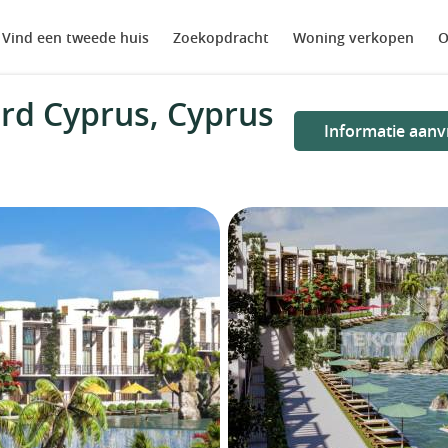
Vind een tweede huis
Zoekopdracht
Woning verkopen
O
rd Cyprus, Cyprus
Informatie aanv