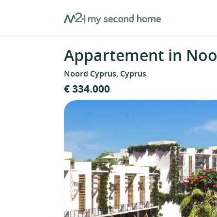
Skip
MySecondHome
to
content
Appartement in Noo
Noord Cyprus, Cyprus
€ 334.000