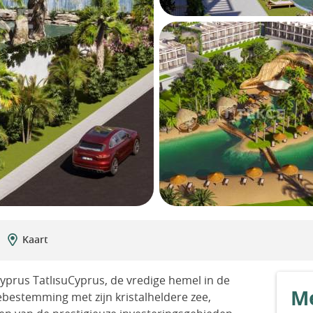
Kaart
prus TatlısuCyprus, de vredige hemel in de
Me
iebestemming met zijn kristalheldere zee,