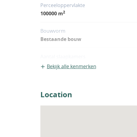
Perceeloppervlakte
2
100000 m
Bouwvorm
Bestaande bouw
Aantal slaapkamers
2
Bekijk alle kenmerken
Woningfaciliteiten
Airco
Location
Sauna
Zwembad