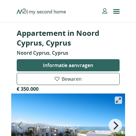
Skip
MySecondHome
to
content
Appartement in Noord
Cyprus, Cyprus
Noord Cyprus, Cyprus
Informatie aanvragen
Bewaren
€ 350.000