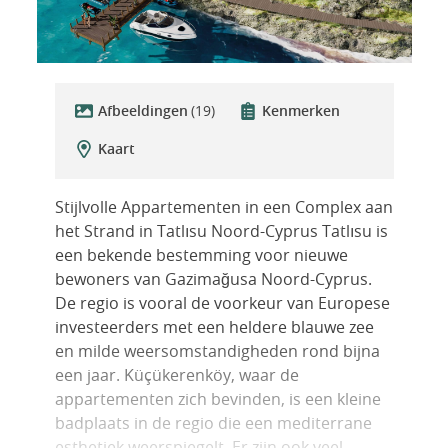
Afbeeldingen
(19)
Kenmerken
Kaart
Stijlvolle Appartementen in een Complex aan
het Strand in Tatlısu Noord-Cyprus Tatlısu is
een bekende bestemming voor nieuwe
bewoners van Gazimağusa Noord-Cyprus.
De regio is vooral de voorkeur van Europese
investeerders met een heldere blauwe zee
en milde weersomstandigheden rond bijna
een jaar. Küçükerenköy, waar de
appartementen zich bevinden, is een kleine
badplaats in de regio die een mediterrane
esthetiek weerspiegelt. Er zijn ook veel