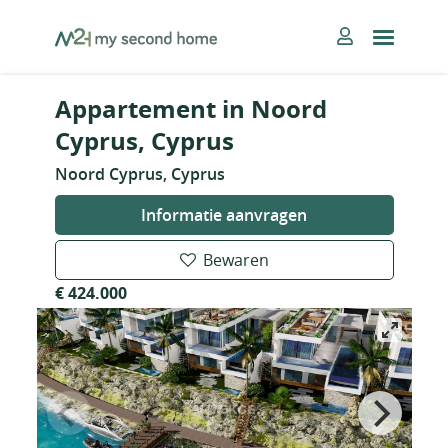
Skip
MySecondHome
to
content
Appartement in Noord
Cyprus, Cyprus
Noord Cyprus, Cyprus
Informatie aanvragen
Bewaren
€ 424.000