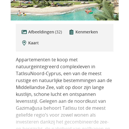
Afbeeldingen
(32)
Kenmerken
Kaart
Appartementen te koop met
natuurgeïntegreerd complexleven in
TatlısuNoord-Cyprus, een van de meest
rustige en natuurlijke bestemmingen aan de
Middellandse Zee, valt op door zijn lange
kustlijn, schone lucht en ontspannen
levensstijl. Gelegen aan de noordkust van
Gazimağusa behoort Tatlısu tot de meest
geliefde regio’s voor zowel wonen als
investeren dankzij het gecombineerde zee-
en bergzicht, de nabijheid van golfbanen en