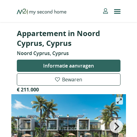
Skip
MySecondHome
to
content
Appartement in Noord
Cyprus, Cyprus
Noord Cyprus, Cyprus
Informatie aanvragen
Bewaren
€ 211.000