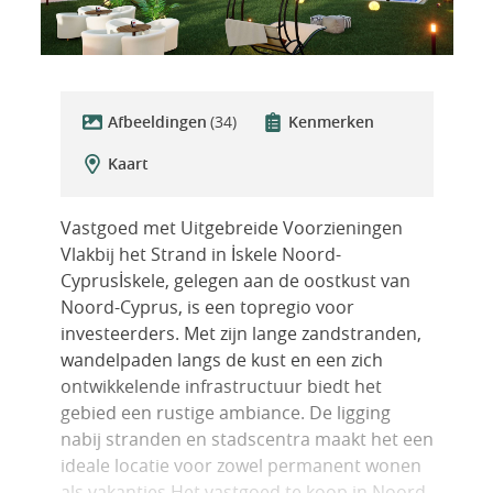
Afbeeldingen
(34)
Kenmerken
Kaart
Vastgoed met Uitgebreide Voorzieningen
Vlakbij het Strand in İskele Noord-
Cyprusİskele, gelegen aan de oostkust van
Noord-Cyprus, is een topregio voor
investeerders. Met zijn lange zandstranden,
wandelpaden langs de kust en een zich
ontwikkelende infrastructuur biedt het
gebied een rustige ambiance. De ligging
nabij stranden en stadscentra maakt het een
ideale locatie voor zowel permanent wonen
als vakanties.Het vastgoed te koop in Noord-