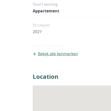
project biedt een sterke kans voor zowel
Soort woning
huurinkomsten. ECN-00588
Appartement
Bouwjaar
2027
Aantal badkamers
1
Bekijk alle kenmerken
Location