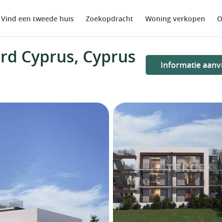
Vind een tweede huis
Zoekopdracht
Woning verkopen
O
rd Cyprus, Cyprus
Informatie aanv