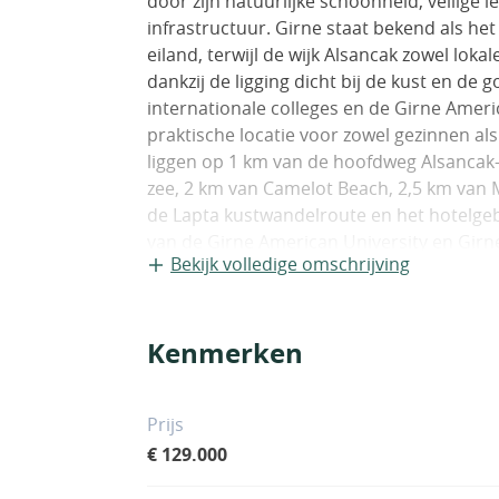
door zijn natuurlijke schoonheid, veilige
infrastructuur. Girne staat bekend als he
eiland, terwijl de wijk Alsancak zowel loka
dankzij de ligging dicht bij de kust en d
internationale colleges en de Girne Ameri
praktische locatie voor zowel gezinnen a
liggen op 1 km van de hoofdweg Alsancak
zee, 2 km van Camelot Beach, 2,5 km van 
de Lapta kustwandelroute en het hotelgebi
van de Girne American University en Girn
Bekijk volledige omschrijving
van Girne, 50 km van de luchthaven Erca
appartementen bevinden zich in een goe
is in Alsancak. Het gebouw is ontworpen m
Kenmerken
een centraal satellietsysteem, internetinf
Deze technische voorzieningen zijn gepl
woonomgeving te ondersteunen. Er zijn 
Prijs
binnen het complex.De 2-slaapkamerapp
€ 129.000
en een ruime woonkamer. Grote ramen zorge
Balkons verbinden de woonruimtes met bui