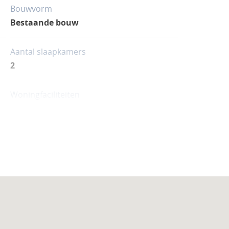
 permanent wonen als investeringen met
Bouwvorm
Bestaande bouw
Aantal slaapkamers
2
Woningfaciliteiten
Airco