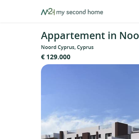
Skip
MySecondHome
to
content
Appartement in Noo
Noord Cyprus, Cyprus
€ 129.000