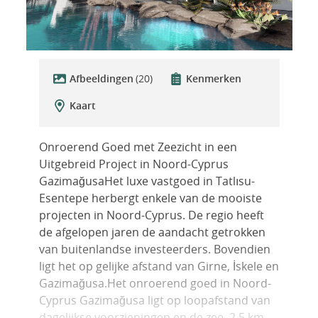
Afbeeldingen
(20)
Kenmerken
Kaart
Onroerend Goed met Zeezicht in een
Uitgebreid Project in Noord-Cyprus
GazimağusaHet luxe vastgoed in Tatlısu-
Esentepe herbergt enkele van de mooiste
projecten in Noord-Cyprus. De regio heeft
de afgelopen jaren de aandacht getrokken
van buitenlandse investeerders. Bovendien
ligt het op gelijke afstand van Girne, İskele en
Gazimağusa.Het onroerend goed in Noord-
Cyprus Gazimağusa ligt op loopafstand van
dagelijkse voorzieningen en de zee, 2,5 km