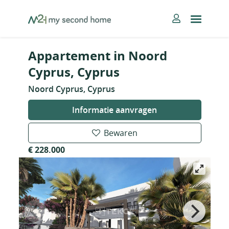
Skip
MySecondHome
to
content
Appartement in Noord
Cyprus, Cyprus
Noord Cyprus, Cyprus
Informatie aanvragen
Bewaren
€ 228.000