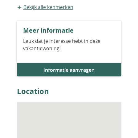
zijn van het open type. Bovendien zijn de
Appartement
Bekijk alle kenmerken
woningen uitgerust met keuken-, badkamer-
en slaapkamerkasten, een centraal
Bouwvorm
satellietsysteem, internetinfrastructuur en
Meer informatie
Bestaande bouw
airconditioning. ECN-00119
Leuk dat je interesse hebt in deze
vakantiewoning!
Bouwjaar
2025
Informatie aanvragen
Aantal badkamers
1
Location
Woningfaciliteiten
Airco
Sauna
Zwembad