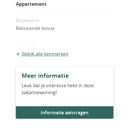
Appartement
Bouwvorm
Bestaande bouw
Bouwjaar
2028
Bekijk alle kenmerken
Aantal slaapkamers
Meer informatie
2
Leuk dat je interesse hebt in deze
vakantiewoning!
Aantal badkamers
2
Informatie aanvragen
Woningfaciliteiten
Sauna