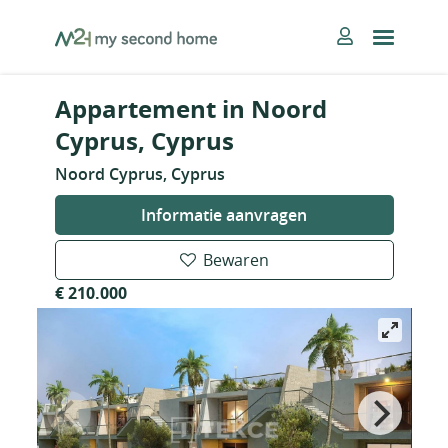
Skip
MySecondHome
to
content
Appartement in Noord
Cyprus, Cyprus
Noord Cyprus, Cyprus
Informatie aanvragen
Bewaren
€ 210.000