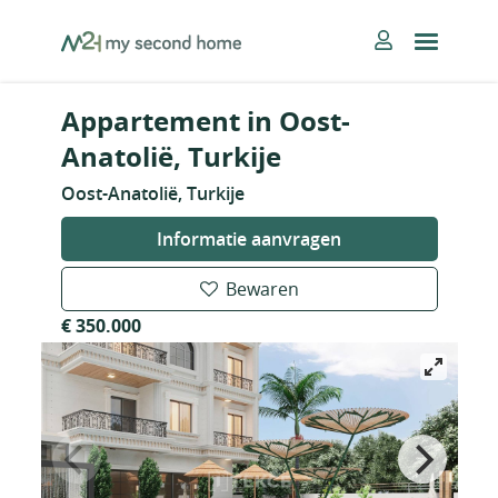
Skip
MySecondHome
to
content
Appartement in Oost-
Anatolië, Turkije
Oost-Anatolië, Turkije
Informatie aanvragen
Bewaren
€ 350.000