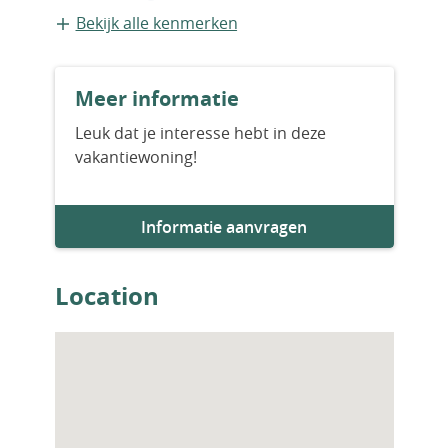
Appartement
Bekijk alle kenmerken
Bouwvorm
Meer informatie
Bestaande bouw
Leuk dat je interesse hebt in deze
vakantiewoning!
Bouwjaar
2027
Informatie aanvragen
Aantal slaapkamers
2
Location
Aantal badkamers
2
Woningfaciliteiten
Airco