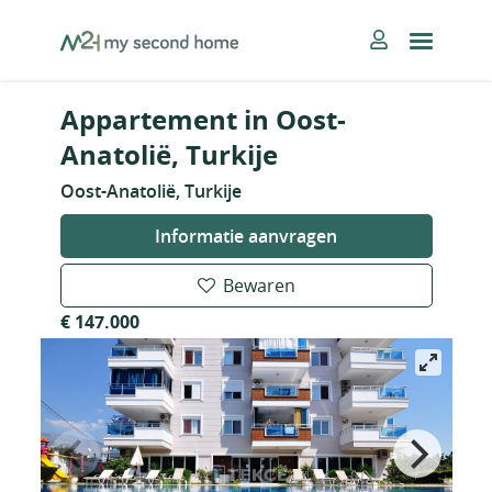
Skip
MySecondHome
to
content
Appartement in Oost-
Anatolië, Turkije
Oost-Anatolië, Turkije
Informatie aanvragen
Bewaren
€ 147.000