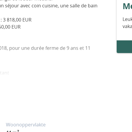
Me
séjour avec coin cuisine, une salle de bain
Leuk
 : 3 818,00 EUR
vak
450,00 EUR
018, pour une durée ferme de 9 ans et 11
itant
 et renouvellement du mobilier effectués en
e comprend 98 appartements, construits en
paysager de 7 hectares.
fée, d’un terrain de tennis et d’un club
Woonoppervlakte
Riviera tel 06.07.97.52.91
2