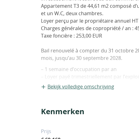
Appartement T3 de 44,61 m2 composé d’un 
et un W.C, deux chambres.
Loyer perçu par le propriétaire annuel HT
Charges générales de copropriété / an : 
Taxe foncière : 253,00 EUR
Bail renouvelé à compter du 31 octobre 2
mois, jusqu’au 30 septembre 2028.
– 1 semaine d’occupation par an
– Loyer payé trimestriellement par l’explo
– Travaux de rénovation de l’appartement
Bekijk volledige omschrijving
2019
La résidence 3* fut rénovée en 2007. Ell
Kenmerken
duplex en 7 hameaux, au coeur d’un parc 
Elle dispose d’une piscine extérieure chauf
d’animation.
Prijs
Pour plus d’informations contactez Patrim 