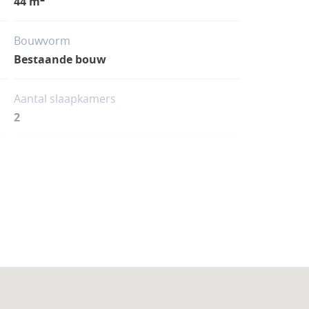
44 m
 service courtage en financement , gestion
cal.
Bouwvorm
Bestaande bouw
Aantal slaapkamers
2