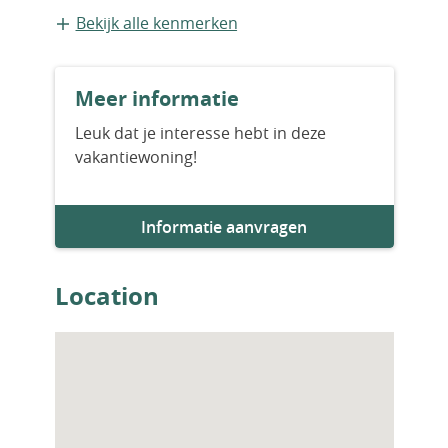
-Rénovation complète en 2019
Bestaande bouw
Bekijk alle kenmerken
Idéal résidence secondaire ou
investissement locatif
Un bien rare par sa situation et sa qualité de
Meer informatie
rénovation, prêt à profiter immédiatement
sans travaux.
Leuk dat je interesse hebt in deze
vakantiewoning!
Informatie aanvragen
Location