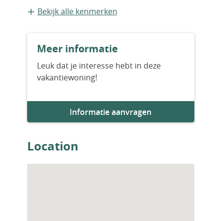
Bestaande bouw
Bekijk alle kenmerken
Bouwjaar
Meer informatie
2016
Leuk dat je interesse hebt in deze
vakantiewoning!
Aantal badkamers
1
Informatie aanvragen
Parkeervoorziening
1
Location