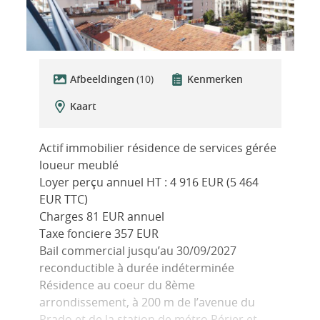
Afbeeldingen
(10)
Kenmerken
Kaart
Actif immobilier résidence de services gérée
loueur meublé
Loyer perçu annuel HT : 4 916 EUR (5 464
EUR TTC)
Charges 81 EUR annuel
Taxe fonciere 357 EUR
Bail commercial jusqu’au 30/09/2027
reconductible à durée indéterminée
Résidence au coeur du 8ème
arrondissement, à 200 m de l’avenue du
Prado et de la station de métro Périer et