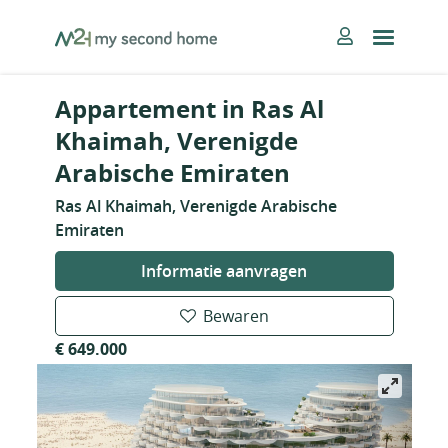
Skip
MySecondHome
to
content
Appartement in Ras Al
Khaimah, Verenigde
Arabische Emiraten
Ras Al Khaimah, Verenigde Arabische
Emiraten
Informatie aanvragen
Bewaren
€ 649.000