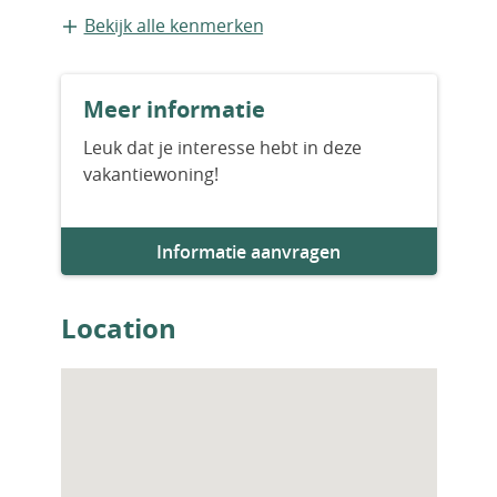
Bestaande bouw
Bekijk alle kenmerken
Bouwjaar
Meer informatie
2016
Leuk dat je interesse hebt in deze
vakantiewoning!
Aantal slaapkamers
1
Informatie aanvragen
Aantal badkamers
1
Location