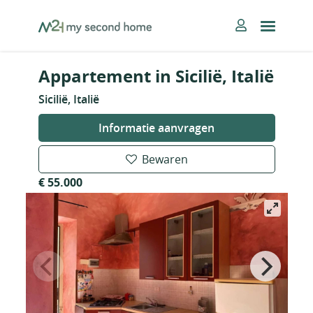
Skip
MySecondHome
to
content
Appartement in Sicilië, Italië
Sicilië, Italië
Informatie aanvragen
Bewaren
€ 55.000