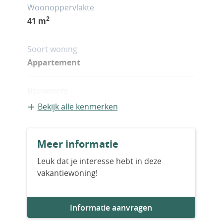
Woonoppervlakte
2
41 m
Soort woning
Appartement
Bouwvorm
Bestaande bouw
Bekijk alle kenmerken
Aantal slaapkamers
Meer informatie
1
Leuk dat je interesse hebt in deze
vakantiewoning!
Aantal badkamers
1
Informatie aanvragen