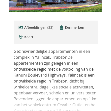
Afbeeldingen
(33)
Kenmerken
Kaart
Gezinsvriendelijke appartementen in een
complex in Yalıncak, TrabzonDe
appartementen zijn gelegen in een
ontwikkelde regio met de voltooiing van de
Kanuni Boulevard Highways. Yalıncak is een
ontwikkelde regio in Trabzon, dicht bij
winkelcentra, dagelijkse sociale activiteiten,
openbaar vervoer, scholen en universiteiten.
Bovendien liggen de appartementen op 1 km
van het winkelcentrum Cevahir Outlet en het
Kaşüstü-strand, en op 1,5 km van het