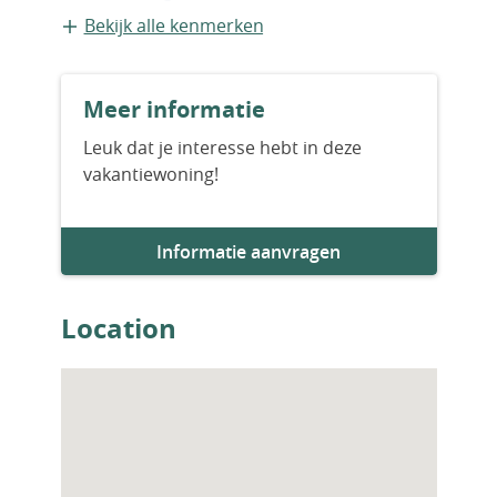
Appartement
Bekijk alle kenmerken
Bouwvorm
Meer informatie
Bestaande bouw
Leuk dat je interesse hebt in deze
vakantiewoning!
Bouwjaar
2024
Informatie aanvragen
Aantal slaapkamers
3
Location
Aantal badkamers
3