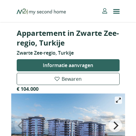
Skip
MySecondHome
to
content
Appartement in Zwarte Zee-
regio, Turkije
Zwarte Zee-regio, Turkije
Informatie aanvragen
Bewaren
€ 104.000