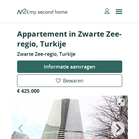
Skip
MySecondHome
to
content
Appartement in Zwarte Zee-
regio, Turkije
Zwarte Zee-regio, Turkije
Informatie aanvragen
Bewaren
€ 425.000