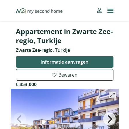
Skip
MySecondHome
to
content
Appartement in Zwarte Zee-
regio, Turkije
Zwarte Zee-regio, Turkije
Informatie aanvragen
Bewaren
€ 453.000