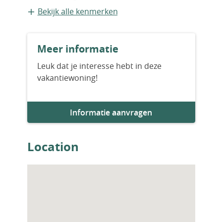
van de beste investeringsmogelijkheden in
Appartement
Bekijk alle kenmerken
Bodrum. BJV-00231
Bouwvorm
Meer informatie
Bestaande bouw
Leuk dat je interesse hebt in deze
vakantiewoning!
Bouwjaar
2021
Informatie aanvragen
Aantal slaapkamers
2
Location
Aantal badkamers
2
Woningfaciliteiten
Airco