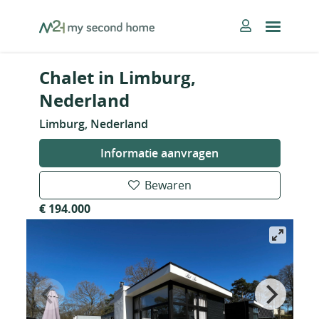
Skip
MySecondHome
to
content
Chalet in Limburg,
Nederland
Limburg, Nederland
Informatie aanvragen
Bewaren
€ 194.000