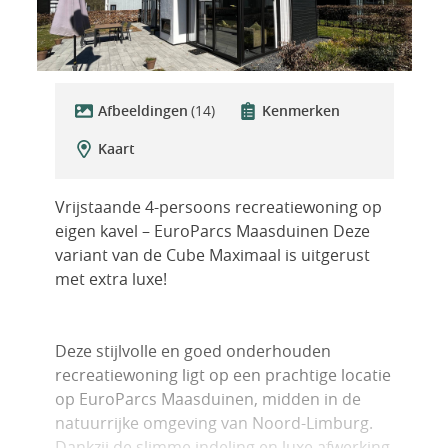
Afbeeldingen
(14)
Kenmerken
Kaart
Vrijstaande 4-persoons recreatiewoning op
eigen kavel – EuroParcs Maasduinen Deze
variant van de Cube Maximaal is uitgerust
met extra luxe!
Deze stijlvolle en goed onderhouden
recreatiewoning ligt op een prachtige locatie
op EuroParcs Maasduinen, midden in de
natuurrijke omgeving van Noord-Limburg.
Dankzij de slimme indeling en luxe afwerking