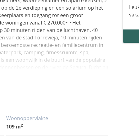
adkamers, woon-eetkamer en aparte keuken, 2
Leuk
 op de 2e verdieping en een solarium op het
vak
rkeerplaats en toegang tot een groot
e woningen vanaf € 270.000~ ~Het
p 30 minuten rijden van de luchthaven, 40
n van de stad Torrevieja, 10 minuten rijden
 beroemdste recreatie- en familiecentrum in
aterpark, camping, fitnessruimte, spa,
 is een woonwijk in de buurt van de populaire
dennenbossen en de rivier de Segura. Dicht bij
ts, bars, apotheken en 3 grote supermarkten:
ebieden in de buurt en verschillende prachtige
aar minuten rijden, is het de perfecte plek
r te wonen.
Woonoppervlakte
2
109 m