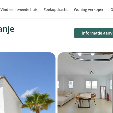
Vind een tweede huis
Zoekopdracht
Woning verkopen
O
anje
Informatie aanv