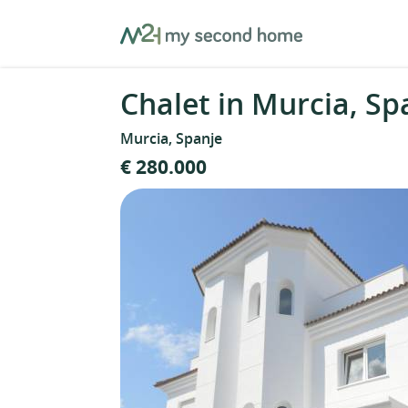
Skip
MySecondHome
to
content
Chalet in Murcia, Sp
Murcia, Spanje
€ 280.000