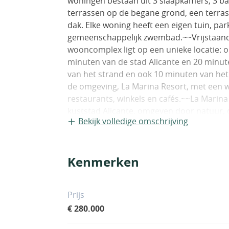
woningen bestaan uit 3 slaapkamers, 3 b
terrassen op de begane grond, een terras
dak. Elke woning heeft een eigen tuin, pa
gemeenschappelijk zwembad.~~Vrijstaand
wooncomplex ligt op een unieke locatie: o
minuten van de stad Alicante en 20 minute
van het strand en ook 10 minuten van het
de omgeving, La Marina Resort, met een w
restaurants, winkels en cafés.~~La Marina
kuststad Alicante, omgeven door natuur, 
Bekijk volledige omschrijving
alle voorzieningen zoals cafés, restauran
Lidl, Aldi en Mercadona. Met drie winkelg
stranden met Blauwe Vlag op slechts een p
Kenmerken
voor een vakantie of om het hele jaar doo
Prijs
€ 280.000