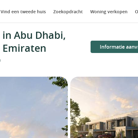
Vind een tweede huis
Zoekopdracht
Woning verkopen
O
in Abu Dhabi,
e Emiraten
Informatie aanv
n