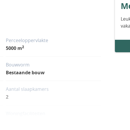
Me
Leuk
vak
Perceeloppervlakte
2
5000 m
Bouwvorm
Bestaande bouw
Aantal slaapkamers
2
Woningfaciliteiten
Sauna
Zwembad