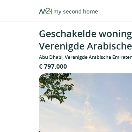
Skip
MySecondHome
to
content
Geschakelde woning 
Verenigde Arabisch
Abu Dhabi, Verenigde Arabische Emirate
€ 797.000