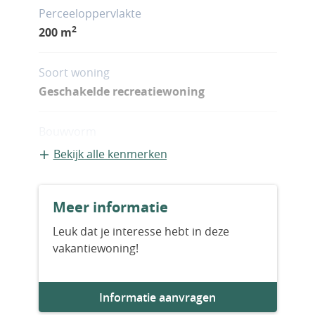
Perceeloppervlakte
2
200 m
Soort woning
Geschakelde recreatiewoning
Bouwvorm
Bestaande bouw
Bekijk alle kenmerken
Bouwjaar
Meer informatie
2030
Leuk dat je interesse hebt in deze
vakantiewoning!
Aantal slaapkamers
2
Informatie aanvragen
Aantal badkamers