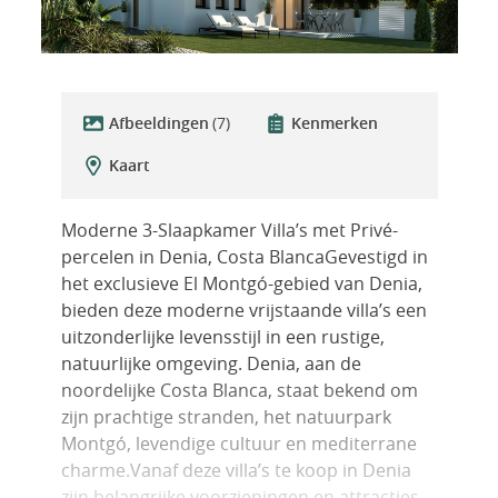
Afbeeldingen
(7)
Kenmerken
Kaart
Moderne 3-Slaapkamer Villa’s met Privé-
percelen in Denia, Costa BlancaGevestigd in
het exclusieve El Montgó-gebied van Denia,
bieden deze moderne vrijstaande villa’s een
uitzonderlijke levensstijl in een rustige,
natuurlijke omgeving. Denia, aan de
noordelijke Costa Blanca, staat bekend om
zijn prachtige stranden, het natuurpark
Montgó, levendige cultuur en mediterrane
charme.Vanaf deze villa’s te koop in Denia
zijn belangrijke voorzieningen en attracties