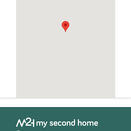
heeft u twee grote
tweepersoonsslaapkamers, beide met
inbouwkasten en en-suite badkamers. Op
het dak van de villa heeft u een
privésolarium op het dak van 62 m². En tot
slot heb je in de kelder de optionele vierde
slaapkamer, badkamer, wasruimte en
tweede woonkamer. ALC-00906