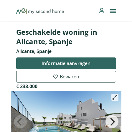
Skip
MySecondHome
to
content
Geschakelde woning in
Alicante, Spanje
Alicante, Spanje
Informatie aanvragen
Bewaren
€ 238.000