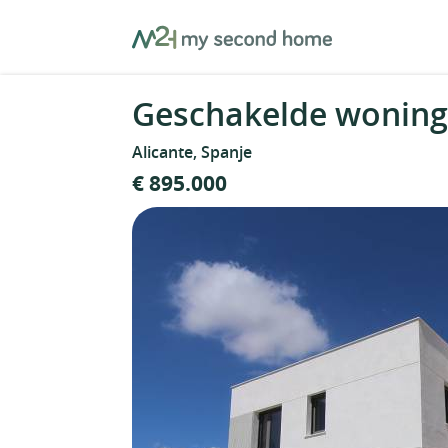
Skip
MySecondHome
to
content
Geschakelde woning 
Alicante, Spanje
€ 895.000