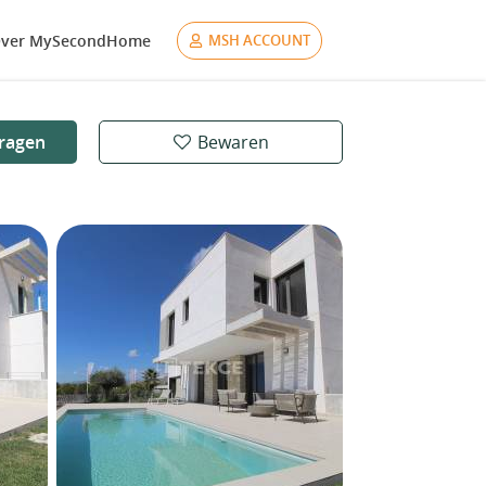
ver MySecondHome
MSH ACCOUNT
ragen
Bewaren