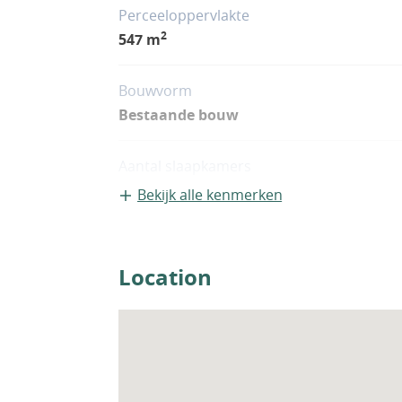
Perceeloppervlakte
2
547 m
Bouwvorm
Bestaande bouw
Aantal slaapkamers
4
Bekijk alle kenmerken
Woningfaciliteiten
Airco
Location
Zwembad