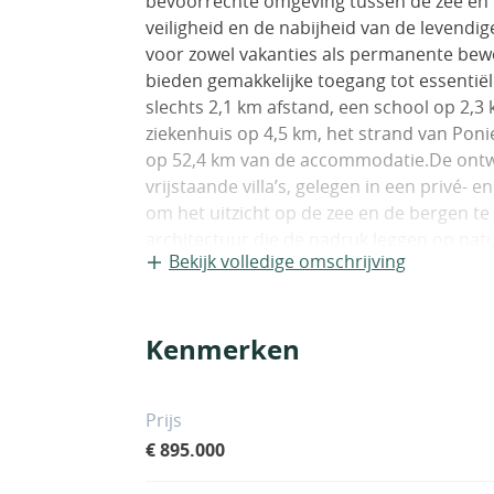
bevoorrechte omgeving tussen de zee en 
veiligheid en de nabijheid van de levendi
voor zowel vakanties als permanente bewoni
bieden gemakkelijke toegang tot essentië
slechts 2,1 km afstand, een school op 2,3
ziekenhuis op 4,5 km, het strand van Poni
op 52,4 km van de accommodatie.De ontwik
vrijstaande villa’s, gelegen in een privé-
om het uitzicht op de zee en de bergen t
architectuur die de nadruk leggen op natuur
Bekijk volledige omschrijving
slaapkamers, een volledig uitgeruste ope
grote ramen, moderne badkamers, ruime te
villa’s een privézwembad en parkeerplaats.
Kenmerken
functionaliteit en comfort te garanderen.
Prijs
€ 895.000