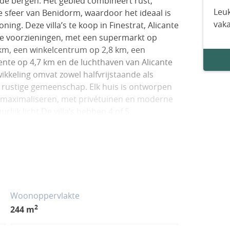
de bergen. Het gebied combineert rust,
Leuk
ge sfeer van Benidorm, waardoor het ideaal is
vak
ng. Deze villa’s te koop in Finestrat, Alicante
le voorzieningen, met een supermarkt op
 km, een winkelcentrum op 2,8 km, een
ente op 4,7 km en de luchthaven van Alicante
keling omvat zowel halfvrijstaande als
 en rustige gemeenschap. Elk huis is ontworpen
e maximaliseren, met privétuinen en moderne
lijk licht.De villa’s hebben 4 of 5
n keuken, een lichte woon- en eetkamer met
rrassen en in het geval van vrijstaande
 Elk detail is zorgvuldig gepland om elegantie,
 ALC-01030
Woonoppervlakte
2
244 m