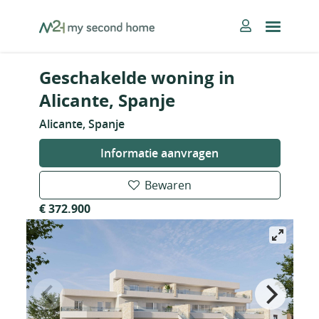
Skip
MySecondHome
to
content
Geschakelde woning in
Alicante, Spanje
Alicante, Spanje
Informatie aanvragen
Bewaren
€ 372.900