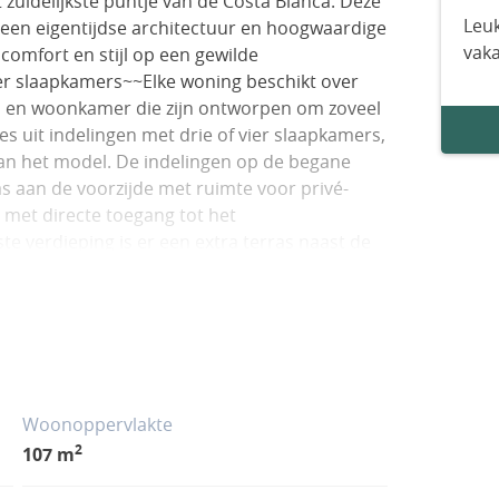
t zuidelijkste puntje van de Costa Blanca. Deze
Leuk
en eigentijdse architectuur en hoogwaardige
vak
comfort en stijl op een gewilde
ier slaapkamers~~Elke woning beschikt over
 en woonkamer die zijn ontworpen om zoveel
Kies uit indelingen met drie of vier slaapkamers,
van het model. De indelingen op de begane
s aan de voorzijde met ruimte voor privé-
 met directe toegang tot het
 verdieping is er een extra terras naast de
 met panoramisch uitzicht een ideale ruimte
ige afwerking~~Het interieur is afgewerkt
 gladde gepleisterde muren, porseleinen
pkamer. De open keukens zijn volledig
ort wordt geboden door de pre-installatie
systemen voor energiezuinig warm
Woonoppervlakte
gen en privéparkeerplaats~~Bewoners kunnen
2
107 m
enschappelijk zwembad, perfect om te
g beschikt over een eigen parkeerplaats op