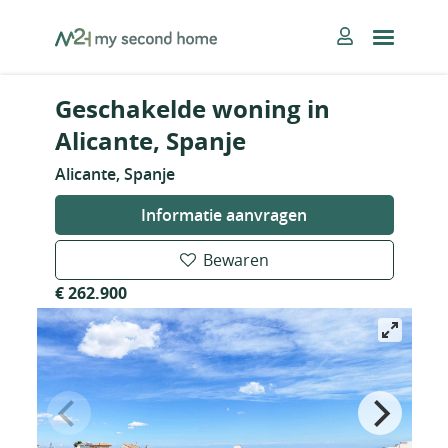
Skip
MySecondHome
to
content
Geschakelde woning in
Alicante, Spanje
Alicante, Spanje
Informatie aanvragen
Bewaren
€ 262.900