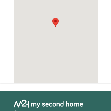
uitzonderlijke kans voor degenen die op zoek
zijn naar een woning dicht bij het strand met
alle moderne gemakken. Met Moraga Immo
als uw vertrouwde makelaar, mis de kans
niet om te investeren in een huis dat rust,
luxe en nabijheid van de zee combineert.
Ontdek uw nieuwe levensstijl in San Miguel
de Salinas!