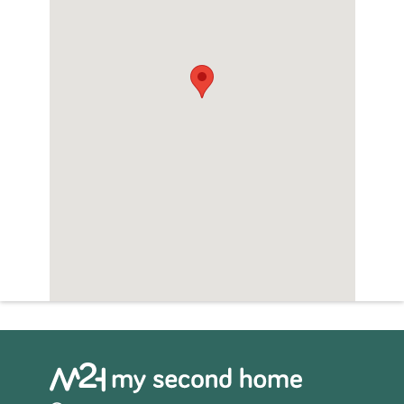
waaronder cafés, restaurants en winkels.
Met zijn gunstige ligging bent u ook dichtbij
de prachtige stranden van Finestrat, wat
bijdraagt aan de aantrekkelijke levensstijl
van deze regio.
Uw Nieuwe Begin WachtDeze duplex in
Finestrat biedt niet alleen een prachtig huis,
maar ook een levensstijl om van te dromen.
Mis deze kans niet om de perfecte balans
tussen comfort, stijl en gemeenschap te
ontdekken. Neem vandaag nog contact met
ons op voor meer informatie of om een
bezichtiging te regelen!