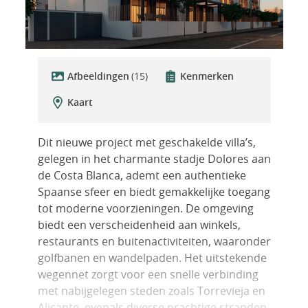
Afbeeldingen
(15)
Kenmerken
Kaart
Dit nieuwe project met geschakelde villa’s,
gelegen in het charmante stadje Dolores aan
de Costa Blanca, ademt een authentieke
Spaanse sfeer en biedt gemakkelijke toegang
tot moderne voorzieningen. De omgeving
biedt een verscheidenheid aan winkels,
restaurants en buitenactiviteiten, waaronder
golfbanen en wandelpaden. Het uitstekende
wegennet zorgt voor een snelle verbinding
met nabijgelegen steden zoals Torrevieja en
Alicante, evenals diverse prachtige stranden.