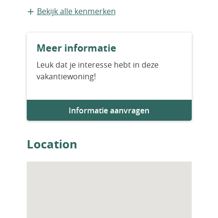
Bestaande bouw
Bekijk alle kenmerken
Aantal slaapkamers
Meer informatie
2
Leuk dat je interesse hebt in deze
vakantiewoning!
Aantal badkamers
1
Informatie aanvragen
Woningfaciliteiten
Zwembad
Location