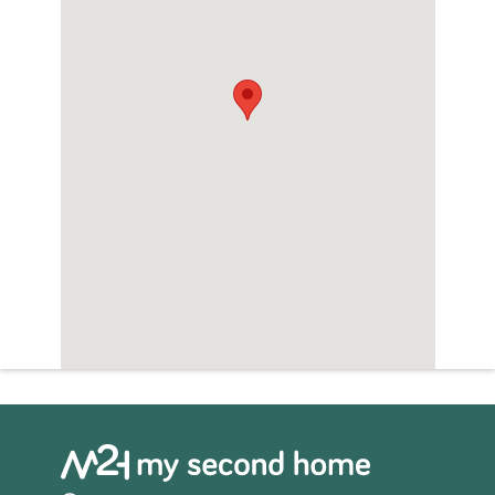
o Salle d’eau (5,2m²) avec douche, lavabo,
WC
o Chambre (15,7m²) avec vue sur le jardin
o Véranda (7,5m²) avec accès au jardin
Extérieur :
• Piscine 5 x 10 m, entièrement neuve (2025)
• Annexe/atelier de 62 m²
• Pigeonnier en très bon état
• Terrasse sur tout un côté de la maison
• Grange de 84 m²
• Espace avec sol en terre battue, attenant
à la maison (44 m²), pouvant être aménagé
en espace habitable ou en garage (double
porte de garage)