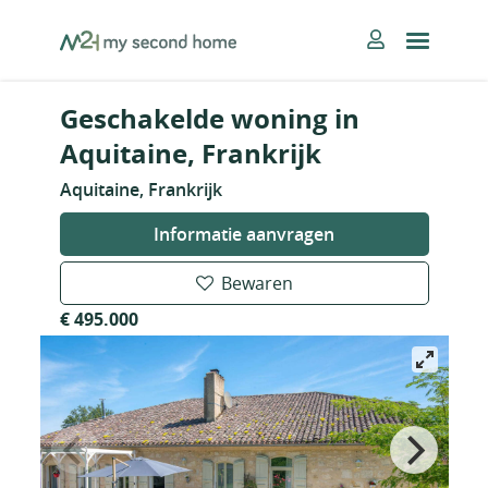
Skip
MySecondHome
to
content
Geschakelde woning in
Aquitaine, Frankrijk
Aquitaine, Frankrijk
Informatie aanvragen
Bewaren
€ 495.000