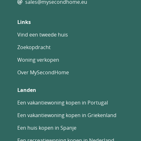
sales@mysecondhome.eu
Informations complémentaires :
• Taxe foncière : 1 720 € par an
Links
• Combles
Vind een tweede huis
• Internet par fibre optique disponible
Zoekopdracht
• Double vitrage avec toiture isolée
Woning verkopen
• Très bien entretenu
• Chauffage : poêle à bois dans le salon et la
Over MySecondHome
chambre, radiateurs électriques dans les
salles de bains et radiateurs électriques
Landen
mobiles individuels.
Een vakantiewoning kopen in Portugal
Een vakantiewoning kopen in Griekenland
Een huis kopen in Spanje
Een recreatiewoning kopen in Nederland