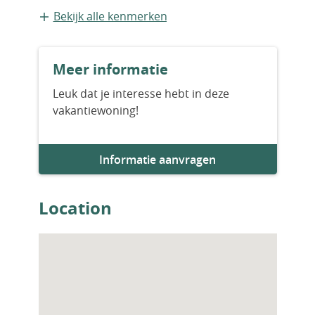
Bestaande bouw
dans un parc naturel, proche des lieux
Bekijk alle kenmerken
touristiques et offrant beaucoup de
possibilités de développement.
A voir!
Meer informatie
Leuk dat je interesse hebt in deze
vakantiewoning!
Informatie aanvragen
Location