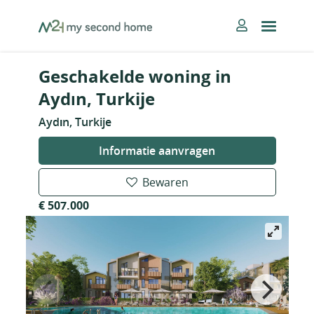
Skip
MySecondHome
to
content
Geschakelde woning in
Aydın, Turkije
Aydın, Turkije
Informatie aanvragen
Bewaren
€ 507.000